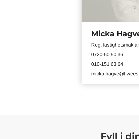
Micka Hagv
Reg. fastighetsmäkla
0720-50 50 36
010-151 63 64
micka.hagve@liweest
Fyll i d