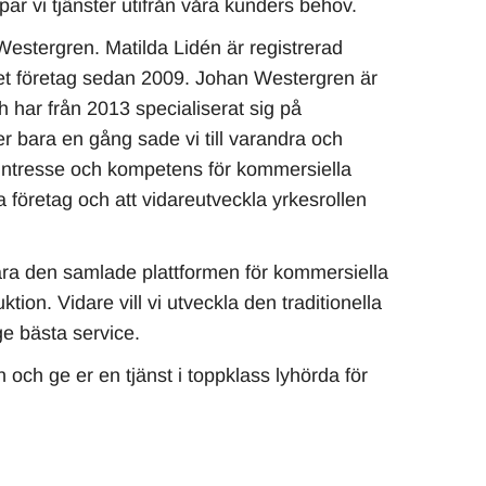
r vi tjänster utifrån våra kunders behov.
estergren. Matilda Lidén är registrerad
get företag sedan 2009. Johan Westergren är
har från 2013 specialiserat sig på
er bara en gång sade vi till varandra och
 intresse och kompetens för kommersiella
iva företag och att vidareutveckla yrkesrollen
vara den samlade plattformen för kommersiella
tion. Vidare vill vi utveckla den traditionella
e bästa service.
 och ge er en tjänst i toppklass lyhörda för