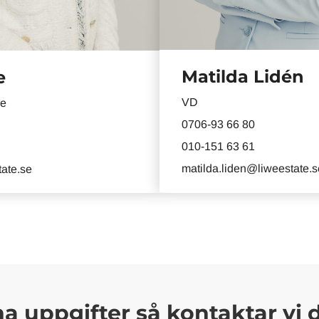
Matilda Lidén
e
VD
re
0706-93 66 80
010-151 63 61
matilda.liden@liweestate.s
ate.se
ina uppgifter så kontaktar vi