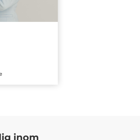
e
 dig inom