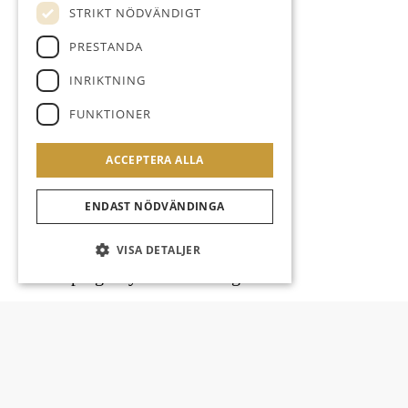
STRIKT NÖDVÄNDIGT
PRESTANDA
KONTOR
INRIKTNING
Vikbolandsgatan 5
FUNKTIONER
ALLA BILDER
ANMÄL INTRESSE
ACCEPTERA ALLA
ENDAST NÖDVÄNDINGA
VISA DETALJER
Norrköping / Sylten-Oxelbergen
Unik möjlighet att hyra kontor
med takterrass och närhet till
centrala Norrköping!